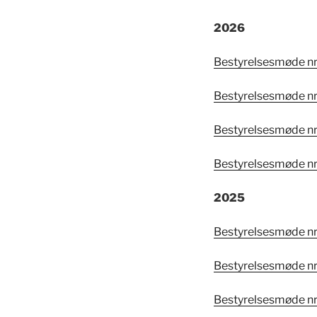
2026
Bestyrelsesmøde n
Bestyrelsesmøde n
Bestyrelsesmøde n
Bestyrelsesmøde nr
2025
Bestyrelsesmøde n
Bestyrelsesmøde n
Bestyrelsesmøde n