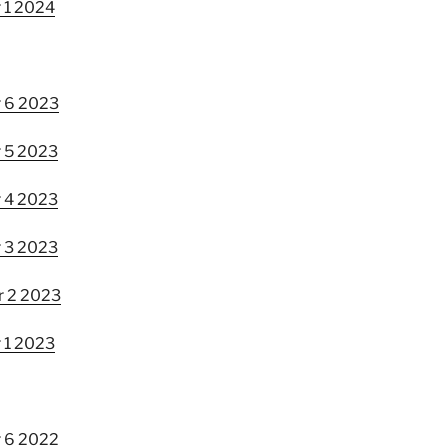
 1 2024
r 6 2023
r 5 2023
r 4 2023
r 3 2023
r 2 2023
 1 2023
r 6 2022