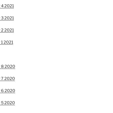
 4 2021
 3 2021
 2 2021
 1 2021
r 8 2020
r 7 2020
r 6 2020
r 5 2020