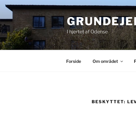
Videre
til
GRUNDEJE
indhold
I hjertet af Odense
Forside
Om området
BESKYTTET: L