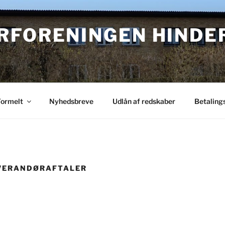
RFORENINGEN HINDE
Formelt
Nyhedsbreve
Udlån af redskaber
Betaling
EVERANDØRAFTALER