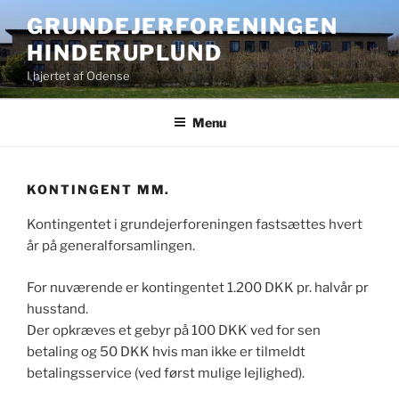
Videre
GRUNDEJERFORENINGEN
til
HINDERUPLUND
indhold
I hjertet af Odense
Menu
KONTINGENT MM.
Kontingentet i grundejerforeningen fastsættes hvert
år på generalforsamlingen.
For nuværende er kontingentet 1.200 DKK pr. halvår pr
husstand.
Der opkræves et gebyr på 100 DKK ved for sen
betaling og 50 DKK hvis man ikke er tilmeldt
betalingsservice (ved først mulige lejlighed).