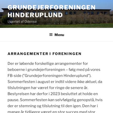
Videre
GRUNDEJERFORENINGEN
til
HINDERUPLUND
indhold
I hjertet af Odense
Menu
ARRANGEMENTER I FORENINGEN
Der er løbende forskellige arrangementer for
beboerne i grundejerforeningen – følg med på vores
FB-side (”Grundejerforeningen Hinderuplund”).
Sommerfesten i august er indtil videre ikke aktuel, da
tilslutningen har været for ringe de senere år.
Bestyrelsen har derfor i 2023 besluttet at holde en
pause. Sommerfesten kan selvfølgelig genopstå, hvis
der er stemning og tilslutning til den igen. Den har i
mange år tidligere været en stor succes med stor